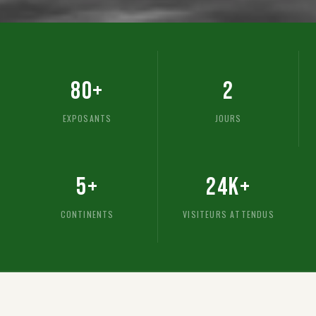
80
+
2
EXPOSANTS
JOURS
5
+
24
K+
CONTINENTS
VISITEURS ATTENDUS