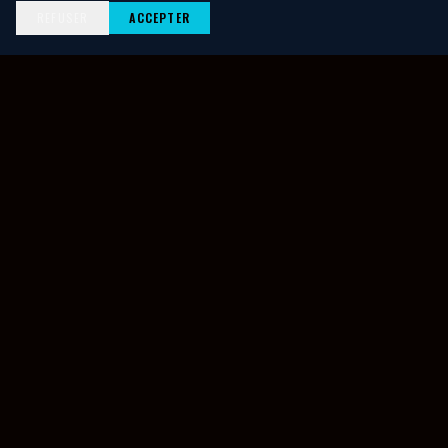
REFUSER
ACCEPTER
20 ans de célébration des cultures africaines et de la diaspora.
NAVIGATION